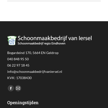
Bogardeind 170, 5664 EN Geldrop
040 848 95 50
06 22 97 18 45
info@schoonmaakbedrijfvaniersel.nl
KVK: 17038430
Vind ons op:
Facebook
Mail
page
page
Openingstijden
opens
opens