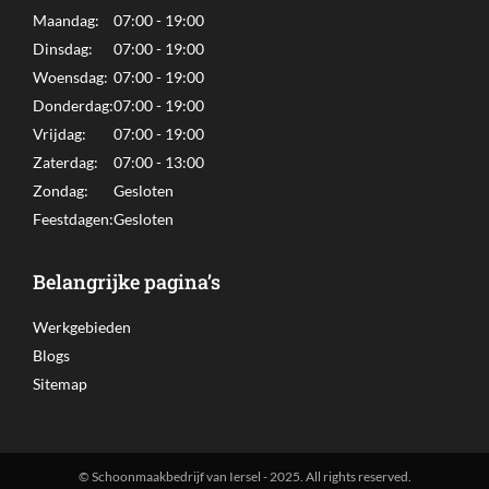
in
in
Maandag:
07:00 - 19:00
new
new
Dinsdag:
07:00 - 19:00
window
window
Woensdag:
07:00 - 19:00
Donderdag:
07:00 - 19:00
Vrijdag:
07:00 - 19:00
Zaterdag:
07:00 - 13:00
Zondag:
Gesloten
Feestdagen:
Gesloten
Belangrijke pagina’s
Werkgebieden
Blogs
Sitemap
© Schoonmaakbedrijf van Iersel - 2025. All rights reserved.