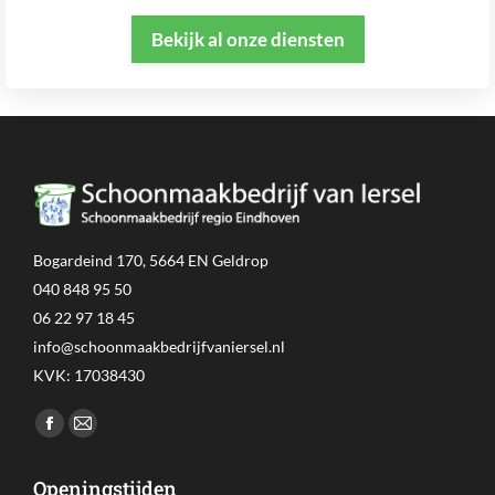
Bekijk al onze diensten
Bogardeind 170, 5664 EN Geldrop
040 848 95 50
06 22 97 18 45
info@schoonmaakbedrijfvaniersel.nl
KVK: 17038430
Vind ons op:
Facebook
Mail
page
page
Openingstijden
opens
opens